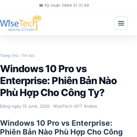
Bỏ qua đến nội dung chính
☎
Kỹ thuật: 0869 31 31 69
Mở me
Trang chủ
›
Tin tức
Windows 10 Pro vs
Enterprise: Phiên Bản Nào
Phù Hợp Cho Công Ty?
Đăng ngày
15 June, 2026
· WiseTech-GPT Andew
Windows 10 Pro vs Enterprise:
Phiên Bản Nào Phù Hợp Cho Công