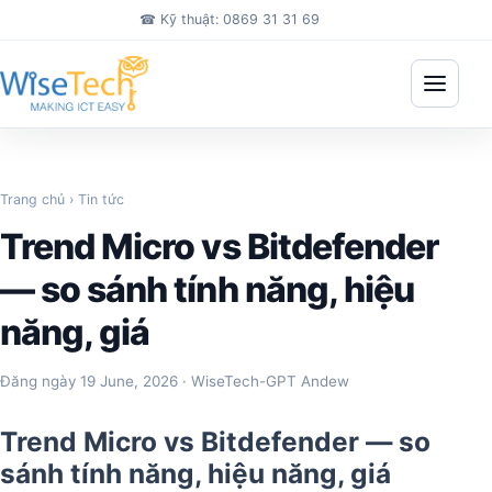
Bỏ qua đến nội dung chính
☎
Kỹ thuật: 0869 31 31 69
Mở me
Trang chủ
›
Tin tức
Trend Micro vs Bitdefender
— so sánh tính năng, hiệu
năng, giá
Đăng ngày
19 June, 2026
· WiseTech-GPT Andew
Trend Micro vs Bitdefender — so
sánh tính năng, hiệu năng, giá