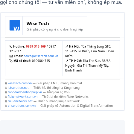
gọi cho chúng tôi — tư vấn miễn phí, không ép mua.
Wise Tech
W
Giải pháp công nghệ cho doanh nghiệp
📞 Hotline:
0869-313-169
/ 0917-
📍 Hà Nội:
Tòa Thăng Long GTC,
323-637
113-115 Lê Duẩn, Cửa Nam, Hoàn
✉️ Email:
sales@wisetech.com.vn
Kiếm
🏷 Mã số thuế:
0109864745
📍 TP. HCM:
Tòa The Sun, 36/6A
Nguyễn Gia Trí, Thanh Mỹ Tây,
Bình Thạnh
🌐
wisetech.com.vn
— Giải pháp CNTT, mạng, bảo mật
🌐
ictsolution.net
— Thiết kế, thi công hạ tầng mạng
🌐
tongdaidoanhnghiep.vn
— Tổng đài IP, VoIP
🌐
flukenetwork.com.vn
— Thiết bị đo kiểm Fluke Networks
🌐
ruijienetwork.net
— Thiết bị mạng Ruijie Network
🌐
ai-solutions.com.vn
— Giải pháp AI, Automation & Digital Transformation