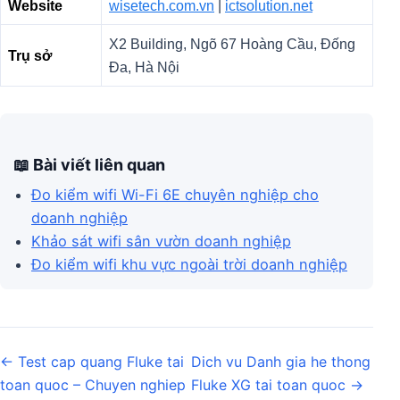
Website
wisetech.com.vn
|
ictsolution.net
X2 Building, Ngõ 67 Hoàng Cầu, Đống
Trụ sở
Đa, Hà Nội
📖 Bài viết liên quan
Đo kiểm wifi Wi-Fi 6E chuyên nghiệp cho
doanh nghiệp
Khảo sát wifi sân vườn doanh nghiệp
Đo kiểm wifi khu vực ngoài trời doanh nghiệp
Post navigation
← Test cap quang Fluke tai
Dich vu Danh gia he thong
toan quoc – Chuyen nghiep
Fluke XG tai toan quoc →