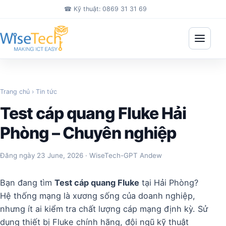
Bỏ qua đến nội dung chính
☎
Kỹ thuật: 0869 31 31 69
Mở me
Trang chủ
›
Tin tức
Test cáp quang Fluke Hải
Phòng – Chuyên nghiệp
Đăng ngày
23 June, 2026
· WiseTech-GPT Andew
Bạn đang tìm
Test cáp quang Fluke
tại Hải Phòng?
Hệ thống mạng là xương sống của doanh nghiệp,
nhưng ít ai kiểm tra chất lượng cáp mạng định kỳ. Sử
dụng thiết bị Fluke chính hãng, đội ngũ kỹ thuật