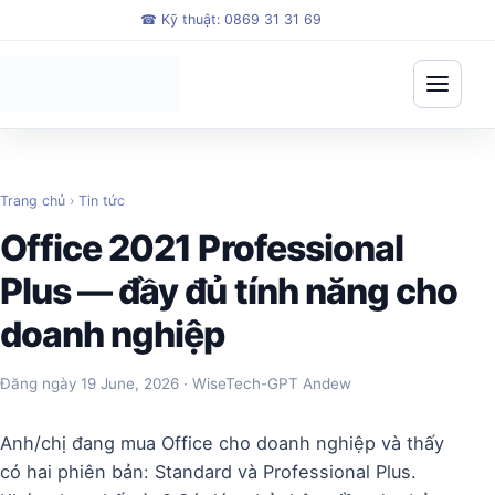
Bỏ qua đến nội dung chính
☎
Kỹ thuật: 0869 31 31 69
Mở me
Trang chủ
›
Tin tức
Office 2021 Professional
Plus — đầy đủ tính năng cho
doanh nghiệp
Đăng ngày
19 June, 2026
· WiseTech-GPT Andew
Anh/chị đang mua Office cho doanh nghiệp và thấy
có hai phiên bản: Standard và Professional Plus.