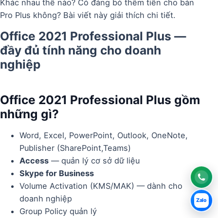
Khác nhau thế nào? Có đáng bỏ thêm tiền cho bản
Pro Plus không? Bài viết này giải thích chi tiết.
Office 2021 Professional Plus —
đầy đủ tính năng cho doanh
nghiệp
Office 2021 Professional Plus gồm
những gì?
Word, Excel, PowerPoint, Outlook, OneNote,
Publisher (SharePoint,Teams)
Access
— quản lý cơ sở dữ liệu
Skype for Business
Call
Volume Activation (KMS/MAK) — dành cho
doanh nghiệp
Zalo
Chat
Group Policy quản lý